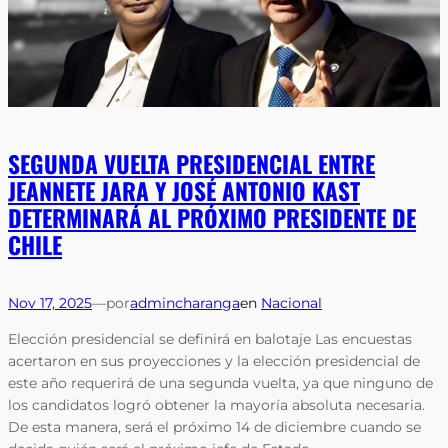
SEGUNDA VUELTA PRESIDENCIAL ENTRE
JEANNETE JARA Y JOSÉ ANTONIO KAST
DETERMINARÁ AL PRÓXIMO PRESIDENTE DE
CHILE
Nov 17, 2025
—
por
admincharanga
en
Nacional
Elección presidencial se definirá en balotaje Las encuestas
acertaron en sus proyecciones y la elección presidencial de
este año requerirá de una segunda vuelta, ya que ninguno de
los candidatos logró obtener la mayoría absoluta necesaria.
De esta manera, será el próximo 14 de diciembre cuando se