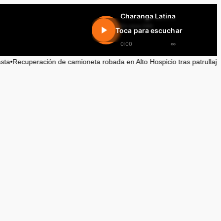
Charanga Latina
En vivo 24h
Toca para escuchar
0:00
∞
ración de camioneta robada en Alto Hospicio tras patrullaje en María