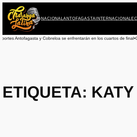
Saltar
al
contenido
NACIONAL
ANTOFAGASTA
INTERNACIONAL
E
ofagasta y Cobreloa se enfrentarán en los cuartos de final
•
Camilo Kong
ETIQUETA:
KATY