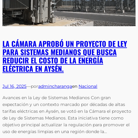
LA CÁMARA APROBÓ UN PROYECTO DE LEY
PARA SISTEMAS MEDIANOS QUE BUSCA
REDUCIR EL COSTO DE LA ENERGÍA
ELÉCTRICA EN AYSÉN.
Jul 16, 2025
—
por
admincharanga
en
Nacional
Avances en la Ley de Sistemas Medianos Con gran
expectación y un contexto marcado por décadas de altas
tarifas eléctricas en Aysén, se votó en la Cámara el proyecto
de Ley de Sistemas Medianos. Esta iniciativa tiene como
objetivo principal actualizar la regulación para promover el
uso de energías limpias en una región donde la…