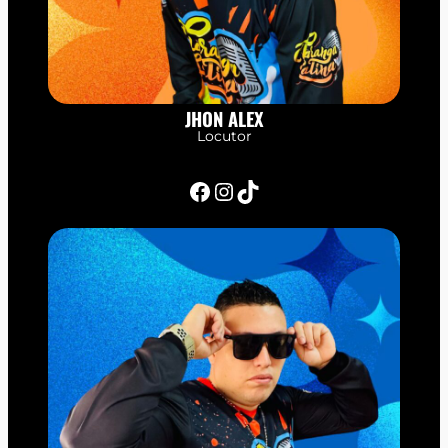
JHON ALEX
Locutor
Facebook
Instagram
TikTok