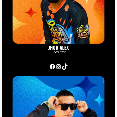
JHON ALEX
Locutor
Facebook
Instagram
TikTok