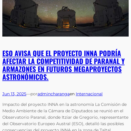
ESO AVISA QUE EL PROYECTO INNA PODRÍA
AFECTAR LA COMPETITIVIDAD DE PARANAL Y
ARMAZONES EN FUTUROS MEGAPROYECTOS
ASTRONÓMICOS.
Jun 13, 2025
—
por
admincharanga
en
Internacional
Impacto del proyecto INNA en la astronomía La Comisión de
Medio Ambiente de la Cámara de Diputados se reunió en el
Observatorio Paranal, donde Itziar de Gregorio, representante
del Observatorio Europeo Austral (ESO), detalló las posibles
consecuencias del proyecto INNA en la zona de Taltal,