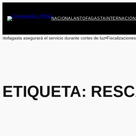
Saltar
al
contenido
NACIONAL
ANTOFAGASTA
INTERNACION
segurará el servicio durante cortes de luz
•
Fiscalizaciones de jugueter
ETIQUETA:
RESC