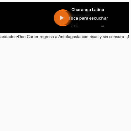
Charanga Latina
En vivo 24h
Toca para escuchar
0:00
∞
n Carter regresa a Antofagasta con risas y sin censura: ¡No te lo pierd