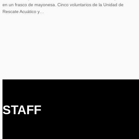
en un frasco de mayonesa. Cinco voluntarios de la Unidad de
Rescate Acuático y…
STAFF