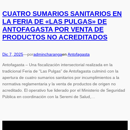
CUATRO SUMARIOS SANITARIOS EN
LA FERIA DE «LAS PULGAS» DE
ANTOFAGASTA POR VENTA DE
PRODUCTOS NO ACREDITADOS
Dic 7, 2025
—
por
admincharanga
en
Antofagasta
Antofagasta – Una fiscalización intersectorial realizada en la
tradicional Feria de “Las Pulgas” de Antofagasta culminó con la
apertura de cuatro sumarios sanitarios por incumplimientos a la
normativa reglamentaria y la venta de productos de origen no
acreditado. El operativo fue liderado por el Ministerio de Seguridad
Pública en coordinación con la Seremi de Salud,…