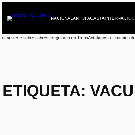
Saltar
al
contenido
NACIONAL
ANTOFAGASTA
INTERNACION
 cobros irregulares en TransAntofagasta: usuarios deben reclamar a 
ETIQUETA:
VACU