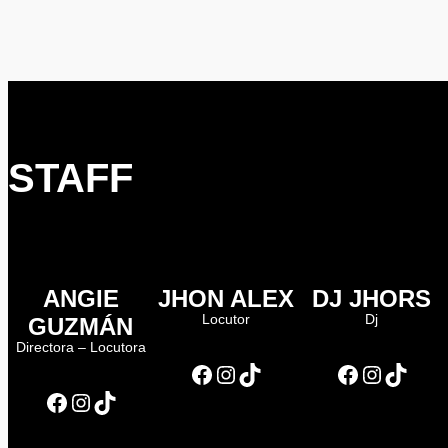
STAFF
ANGIE
JHON ALEX
DJ JHORS
Locutor
Dj
GUZMÁN
Directora – Locutora
Facebook
Instagram
TikTok
Facebook
Instagram
TikTok
Facebook
Instagram
TikTok