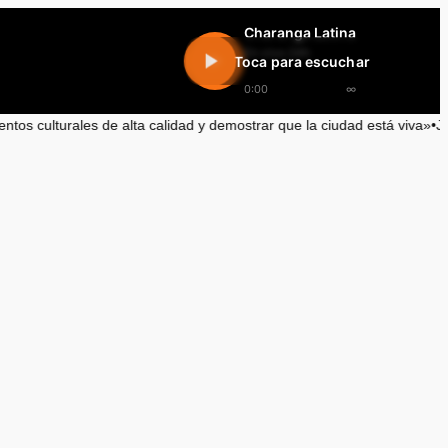
Charanga Latina
En vivo 24h
Toca para escuchar
0:00
∞
alta calidad y demostrar que la ciudad está viva»
•
Joaquín Villarino: L