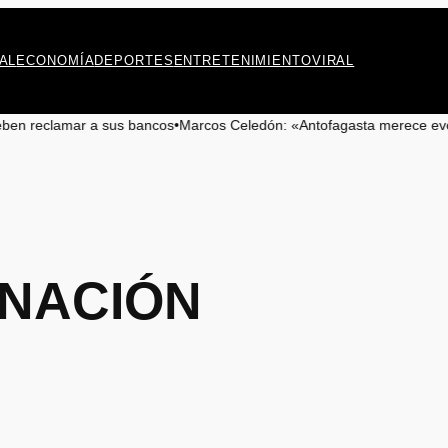
AL
ECONOMÍA
DEPORTES
ENTRETENIMIENTO
VIRAL
sus bancos
•
Marcos Celedón: «Antofagasta merece eventos culturales de 
NACIÓN