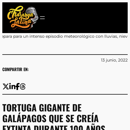
Saltar
al
contenido
o episodio meteorológico con lluvias, nieve y vientos de hasta 
13 junio, 2022
COMPARTIR EN:
TORTUGA GIGANTE DE
GALÁPAGOS QUE SE CREÍA
EXTINTA DURANTE 100 AÑOS