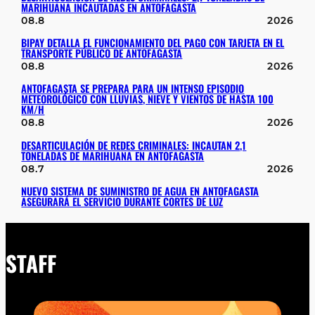
MARIHUANA INCAUTADAS EN ANTOFAGASTA
08.8
2026
BIPAY DETALLA EL FUNCIONAMIENTO DEL PAGO CON TARJETA EN EL
TRANSPORTE PÚBLICO DE ANTOFAGASTA
08.8
2026
ANTOFAGASTA SE PREPARA PARA UN INTENSO EPISODIO
METEOROLÓGICO CON LLUVIAS, NIEVE Y VIENTOS DE HASTA 100
KM/H
08.8
2026
DESARTICULACIÓN DE REDES CRIMINALES: INCAUTAN 2,1
TONELADAS DE MARIHUANA EN ANTOFAGASTA
08.7
2026
NUEVO SISTEMA DE SUMINISTRO DE AGUA EN ANTOFAGASTA
ASEGURARÁ EL SERVICIO DURANTE CORTES DE LUZ
STAFF