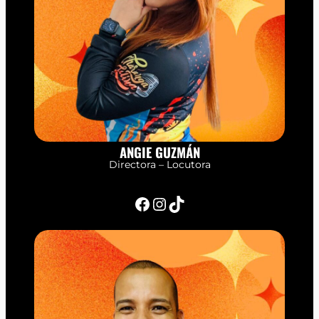
ANGIE GUZMÁN
Directora – Locutora
Facebook
Instagram
TikTok