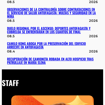
08.5
2026
OBSERVACIONES DE LA CONTRALORÍA SOBRE CONTRATACIONES EN
EL SERVICIO DE SALUD ANTOFAGASTA: MULTAS Y SEGURIDAD EN LA
MIRA
08.5
2026
DUELO REGIONAL POR EL ASCENSO: DEPORTES ANTOFAGASTA Y
COBRELOA SE ENFRENTARÁN EN LOS CUARTOS DE FINAL
08.5
2026
CAMILO KONG ABOGA POR LA PRESERVACIÓN DEL EDIFICIO
ARRECIFE EN ANTOFAGASTA
08.4
2026
RECUPERACIÓN DE CAMIONETA ROBADA EN ALTO HOSPICIO TRAS
PATRULLAJE EN MARÍA ELENA
STAFF