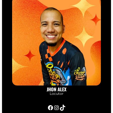
JHON ALEX
Locutor
Facebook
Instagram
TikTok