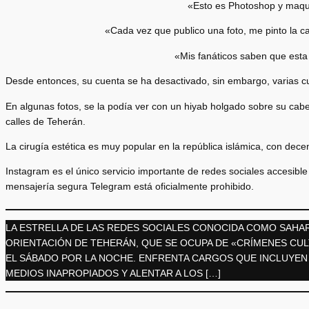
«Esto es Photoshop y maquill
«Cada vez que publico una foto, me pinto la c
«Mis fanáticos saben que esta
Desde entonces, su cuenta se ha desactivado, sin embargo, varias c
En algunas fotos, se la podía ver con un hiyab holgado sobre su cabe
calles de Teherán.
La cirugía estética es muy popular en la república islámica, con dec
Instagram es el único servicio importante de redes sociales accesible 
mensajería segura Telegram está oficialmente prohibido.
LA ESTRELLA DE LAS REDES SOCIALES CONOCIDA COMO SAHAR
ORIENTACIÓN DE TEHERÁN, QUE SE OCUPA DE «CRÍMENES CUL
EL SÁBADO POR LA NOCHE. ENFRENTA CARGOS QUE INCLUYEN B
MEDIOS INAPROPIADOS Y ALENTAR A LOS […]