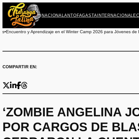
Saltar
al
NACIONAL
ANTOFAGASTA
INTERNACIONAL
E
contenido
prendizaje en el Winter Camp 2026 para Jóvenes de Baquedano
•
Obser
COMPARTIR EN:
‘ZOMBIE ANGELINA J
POR CARGOS DE BLAS