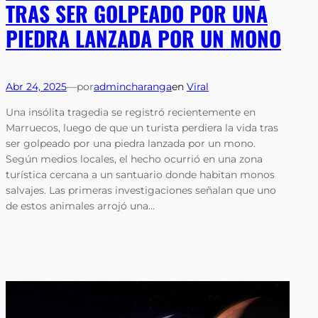
TRAS SER GOLPEADO POR UNA
PIEDRA LANZADA POR UN MONO
Abr 24, 2025
—
por
admincharanga
en
Viral
Una insólita tragedia se registró recientemente en
Marruecos, luego de que un turista perdiera la vida tras
ser golpeado por una piedra lanzada por un mono.
Según medios locales, el hecho ocurrió en una zona
turística cercana a un santuario donde habitan monos
salvajes. Las primeras investigaciones señalan que uno
de estos animales arrojó una…