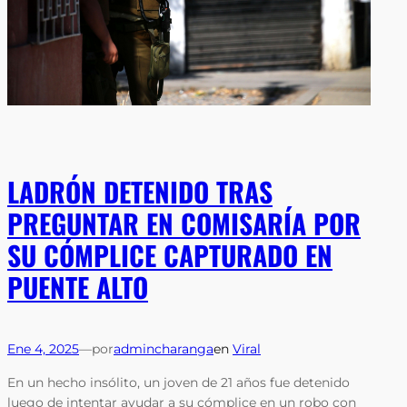
LADRÓN DETENIDO TRAS
PREGUNTAR EN COMISARÍA POR
SU CÓMPLICE CAPTURADO EN
PUENTE ALTO
Ene 4, 2025
—
por
admincharanga
en
Viral
En un hecho insólito, un joven de 21 años fue detenido
luego de intentar ayudar a su cómplice en un robo con