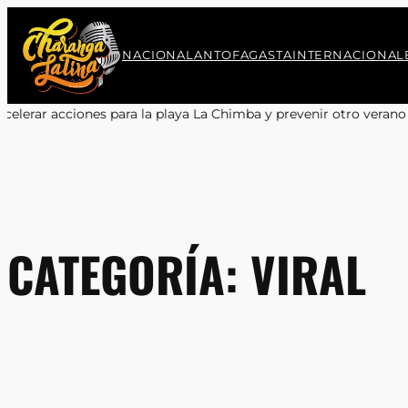
Saltar
al
contenido
NACIONAL
ANTOFAGASTA
INTERNACIONAL
prevenir otro verano sin salvavidas
•
Encuentro y Aprendizaje en
CATEGORÍA:
VIRAL