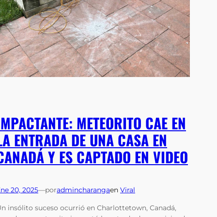
IMPACTANTE: METEORITO CAE EN
LA ENTRADA DE UNA CASA EN
CANADÁ Y ES CAPTADO EN VIDEO
ne 20, 2025
—
por
admincharanga
en
Viral
n insólito suceso ocurrió en Charlottetown, Canadá,