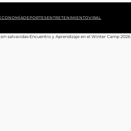
ECONOMÍA
DEPORTES
ENTRETENIMIENTO
VIRAL
 el Winter Camp 2026 para Jóvenes de Baquedano
•
Observaciones 