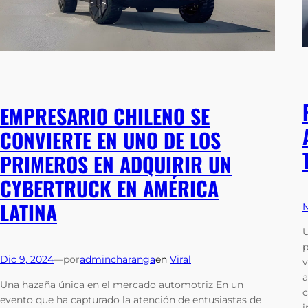
EMPRESARIO CHILENO SE
CONVIERTE EN UNO DE LOS
PRIMEROS EN ADQUIRIR UN
CYBERTRUCK EN AMÉRICA
LATINA
N
U
p
Dic 9, 2024
—
por
admincharanga
en
Viral
v
a
Una hazaña única en el mercado automotriz En un
c
evento que ha capturado la atención de entusiastas de
i