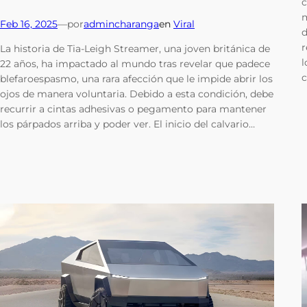
c
m
Feb 16, 2025
—
por
admincharanga
en
Viral
d
r
La historia de Tia-Leigh Streamer, una joven británica de
l
22 años, ha impactado al mundo tras revelar que padece
c
blefaroespasmo, una rara afección que le impide abrir los
ojos de manera voluntaria. Debido a esta condición, debe
recurrir a cintas adhesivas o pegamento para mantener
los párpados arriba y poder ver. El inicio del calvario…