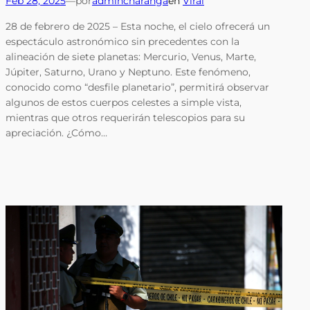
Feb 28, 2025
—
por
admincharanga
en
Viral
28 de febrero de 2025 – Esta noche, el cielo ofrecerá un
espectáculo astronómico sin precedentes con la
alineación de siete planetas: Mercurio, Venus, Marte,
Júpiter, Saturno, Urano y Neptuno. Este fenómeno,
conocido como “desfile planetario”, permitirá observar
algunos de estos cuerpos celestes a simple vista,
mientras que otros requerirán telescopios para su
apreciación. ¿Cómo…