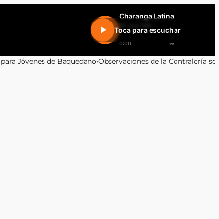
Charanga Latina
En vivo 24h
Toca para escuchar
0:00
∞
de la Contraloría sobre Contrataciones en el Servicio de Salud A