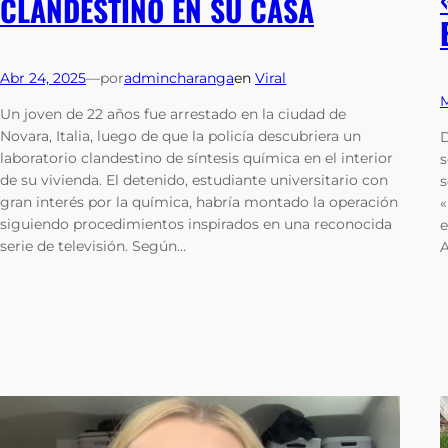
CLANDESTINO EN SU CASA
Abr 24, 2025
—
por
admincharanga
en
Viral
M
Un joven de 22 años fue arrestado en la ciudad de
Novara, Italia, luego de que la policía descubriera un
D
laboratorio clandestino de síntesis química en el interior
s
de su vivienda. El detenido, estudiante universitario con
s
gran interés por la química, habría montado la operación
«
siguiendo procedimientos inspirados en una reconocida
e
serie de televisión. Según…
A