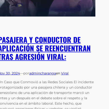
PASAJERA Y CONDUCTOR DE
APLICACIÓN SE REENCUENTRAN
TRAS AGRESIÓN VIRAL:
ov 30, 2024
—
por
admincharanga
en
Viral
n Caso que Conmovió a las Redes Sociales El incidente
rotagonizado por una pasajera chilena y un conductor
enezolano de una aplicación de transporte marcó un
ntes y un después en el debate sobre el respeto y la
onvivencia en el ámbito laboral. Este hecho, que
nvolucró agresiones físicas y verbales, se viralizó