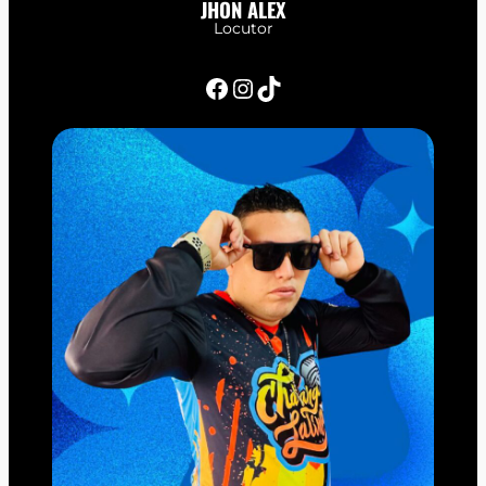
JHON ALEX
Locutor
Facebook
Instagram
TikTok