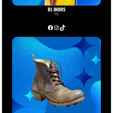
DJ JHORS
Dj
Facebook
Instagram
TikTok