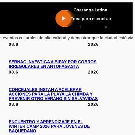
Charanga Latina
En vivo 24h
Toca para escuchar
0:00
∞
rales de alta calidad y demostrar que la ciudad está viva»
•
Joaquín Vi
08.6
2026
SERNAC INVESTIGA A BIPAY POR COBROS
IRREGULARES EN ANTOFAGASTA
08.6
2026
CONCEJALES INSTAN A ACELERAR
ACCIONES PARA LA PLAYA LA CHIMBA Y
PREVENIR OTRO VERANO SIN SALVAVIDAS
08.6
2026
ENCUENTRO Y APRENDIZAJE EN EL
WINTER CAMP 2026 PARA JÓVENES DE
BAQUEDANO