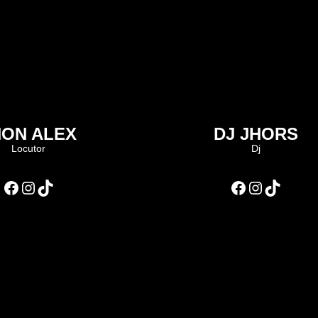
HON ALEX
DJ JHORS
Locutor
Dj
Facebook
Instagram
TikTok
Facebook
Instagram
TikTok