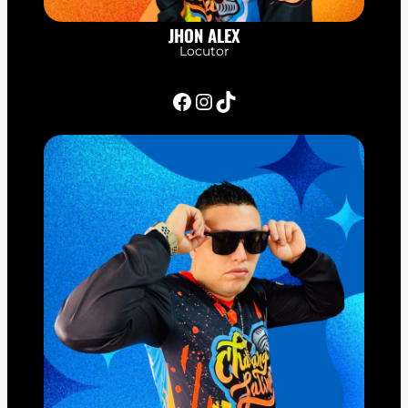
JHON ALEX
Locutor
Facebook
Instagram
TikTok