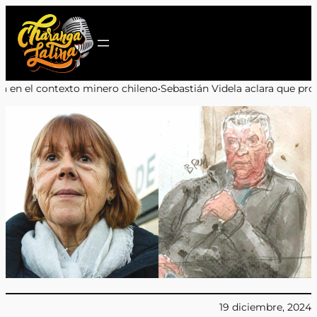
Saltar
al
contenido
ro chileno
•
Sebastián Videla aclara que propuesta boliviana no inc
19 diciembre, 2024