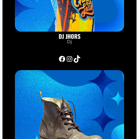
DJ JHORS
Dj
Facebook
Instagram
TikTok