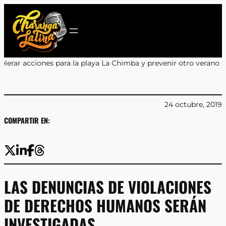
Saltar
al
contenido
 la playa La Chimba y prevenir otro verano sin salvavidas
•
Encuen
24 octubre, 2019
COMPARTIR EN:
LAS DENUNCIAS DE VIOLACIONES
DE DERECHOS HUMANOS SERÁN
INVESTIGADAS