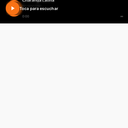
Charanga Latina
En vivo 24h
Toca para escuchar
0:00
∞