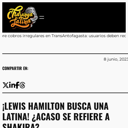
Saltar
al
contenido
s en TransAntofagasta: usuarios deben reclamar a sus bancos
•
Ma
8 junio, 202
COMPARTIR EN:
¡LEWIS HAMILTON BUSCA UNA
LATINA! ¿ACASO SE REFIERE A
SHAKIRA?