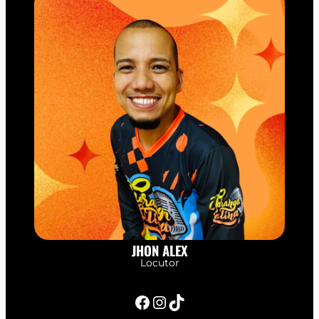
JHON ALEX
Locutor
Facebook
Instagram
TikTok