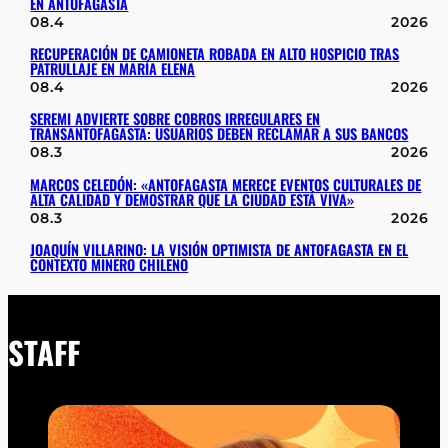
EN ANTOFAGASTA
08.4
2026
RECUPERACIÓN DE CAMIONETA ROBADA EN ALTO HOSPICIO TRAS
PATRULLAJE EN MARÍA ELENA
08.4
2026
SEREMI ADVIERTE SOBRE COBROS IRREGULARES EN
TRANSANTOFAGASTA: USUARIOS DEBEN RECLAMAR A SUS BANCOS
08.3
2026
MARCOS CELEDÓN: «ANTOFAGASTA MERECE EVENTOS CULTURALES DE
ALTA CALIDAD Y DEMOSTRAR QUE LA CIUDAD ESTÁ VIVA»
08.3
2026
JOAQUÍN VILLARINO: LA VISIÓN OPTIMISTA DE ANTOFAGASTA EN EL
CONTEXTO MINERO CHILENO
STAFF