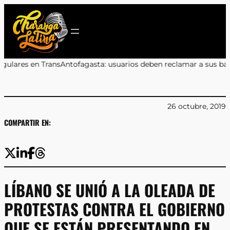
Saltar
al
contenido
agasta: usuarios deben reclamar a sus bancos
•
Marcos Celedón: «
26 octubre, 2019
COMPARTIR EN:
LÍBANO SE UNIÓ A LA OLEADA DE
PROTESTAS CONTRA EL GOBIERNO
QUE SE ESTÁN PRESENTANDO EN