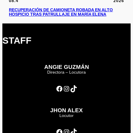
08.4
2026
RECUPERACIÓN DE CAMIONETA ROBADA EN ALTO
HOSPICIO TRAS PATRULLAJE EN MARÍA ELENA
STAFF
ANGIE GUZMÁN
Directora – Locutora
Facebook
Instagram
TikTok
JHON ALEX
Locutor
Facebook
Instagram
TikTok