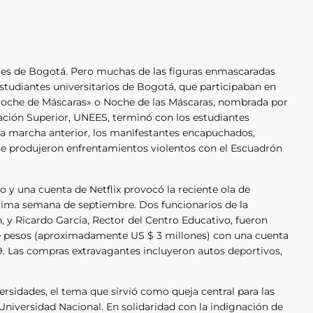
alles de Bogotá. Pero muchas de las figuras enmascaradas
 estudiantes universitarios de Bogotá, que participaban en
 «Noche de Máscaras» o Noche de las Máscaras, nombrada por
cación Superior, UNEES, terminó con los estudiantes
ada marcha anterior, los manifestantes encapuchados,
 se produjeron enfrentamientos violentos con el Escuadrón
o y una cuenta de Netflix provocó la reciente ola de
última semana de septiembre. Dos funcionarios de la
, y Ricardo García, Rector del Centro Educativo, fueron
de pesos (aproximadamente US $ 3 millones) con una cuenta
019. Las compras extravagantes incluyeron autos deportivos,
versidades, el tema que sirvió como queja central para las
a Universidad Nacional. En solidaridad con la indignación de