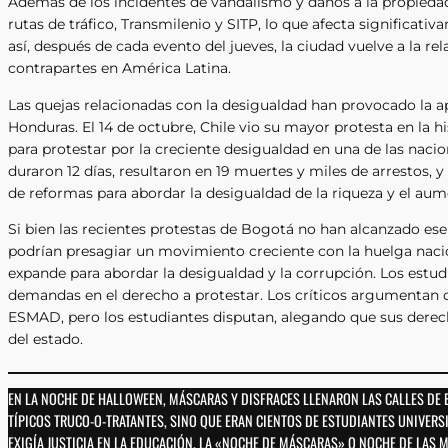
Además de los incidentes de vandalismo y daños a la propiedad
rutas de tráfico, Transmilenio y SITP, lo que afecta significati
así, después de cada evento del jueves, la ciudad vuelve a la r
contrapartes en América Latina.
Las quejas relacionadas con la desigualdad han provocado la apa
Honduras. El 14 de octubre, Chile vio su mayor protesta en la his
para protestar por la creciente desigualdad en una de las naci
duraron 12 días, resultaron en 19 muertes y miles de arrestos, 
de reformas para abordar la desigualdad de la riqueza y el aum
Si bien las recientes protestas de Bogotá no han alcanzado ese n
podrían presagiar un movimiento creciente con la huelga naci
expande para abordar la desigualdad y la corrupción. Los est
demandas en el derecho a protestar. Los críticos argumentan q
ESMAD, pero los estudiantes disputan, alegando que sus derecho
del estado.
EN LA NOCHE DE HALLOWEEN, MÁSCARAS Y DISFRACES LLENARON LAS CALLES DE
TÍPICOS TRUCO-O-TRATANTES, SINO QUE ERAN CIENTOS DE ESTUDIANTES UNIVERS
EXIGÍA JUSTICIA EN LA EDUCACIÓN. LA «NOCHE DE MÁSCARAS» O NOCHE DE LAS 