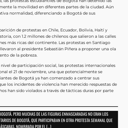
, las protestas estudiantiles de Bogotá han detenido las
vamente la movilidad en diferentes partes de la ciudad. Aún
elativa normalidad, diferenciando a Bogotá de sus
rición de protestas en Chile, Ecuador, Bolivia, Haití y
toria, con 1.2 millones de chilenos que salieron a las calles
ones más ricas del continente. Las protestas en Santiago
y llevaron al presidente Sebastián Piñera a proponer una ola
ento de la pobreza.
ivel de participación social, las protestas internacionales
onal el 21 de noviembre, una que potencialmente se
udiantes de Bogotá ya han comenzado a centrar sus
ue los incidentes de violencia han merecido respuestas de
s han sido violados a través de tácticas duras por parte
 BOGOTÁ. PERO MUCHAS DE LAS FIGURAS ENMASCARADAS NO ERAN LOS
ITARIOS DE BOGOTÁ, QUE PARTICIPABAN EN OTRA PROTESTA SEMANAL QUE
MÁSCARAS, NOMBRADA POR EL […]