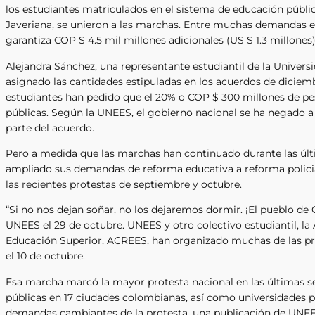
los estudiantes matriculados en el sistema de educación pública
Javeriana, se unieron a las marchas. Entre muchas demandas 
garantiza COP $ 4.5 mil millones adicionales (US $ 1.3 millones
Alejandra Sánchez, una representante estudiantil de la Univers
asignado las cantidades estipuladas en los acuerdos de diciemb
estudiantes han pedido que el 20% o COP $ 300 millones de pes
públicas. Según la UNEES, el gobierno nacional se ha negado a
parte del acuerdo.
Pero a medida que las marchas han continuado durante las últ
ampliado sus demandas de reforma educativa a reforma policial,
las recientes protestas de septiembre y octubre.
“Si no nos dejan soñar, no los dejaremos dormir. ¡El pueblo de 
UNEES el 29 de octubre. UNEES y otro colectivo estudiantil, l
Educación Superior, ACREES, han organizado muchas de las prot
el 10 de octubre.
Esa marcha marcó la mayor protesta nacional en las últimas s
públicas en 17 ciudades colombianas, así como universidades p
demandas cambiantes de la protesta, una publicación de UNEE