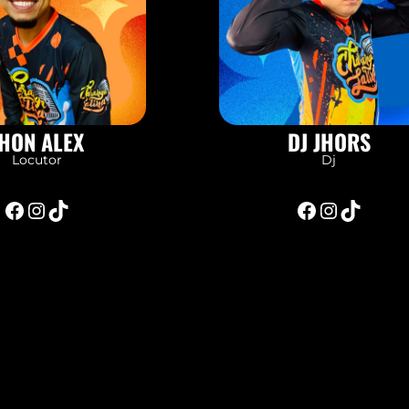
HON ALEX
DJ JHORS
Locutor
Dj
Facebook
Instagram
TikTok
Facebook
Instagram
TikTok