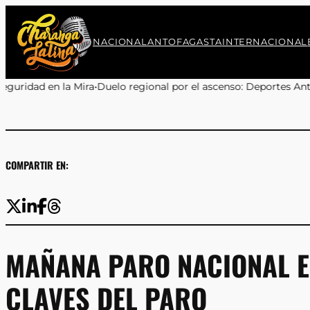
Saltar
al
contenido
NACIONAL
ANTOFAGASTA
INTERNACIONAL
regional por el ascenso: Deportes Antofagasta y Cobreloa se enf
COMPARTIR EN:
MAÑANA PARO NACIONAL E
CLAVES DEL PARO