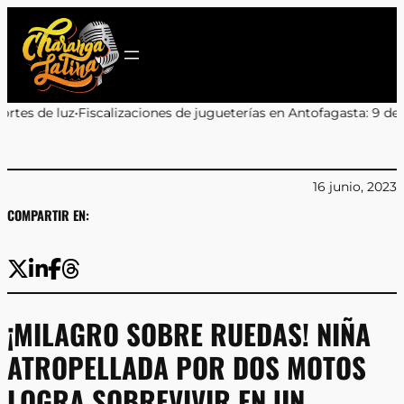
Saltar
al
contenido
aciones de jugueterías en Antofagasta: 9 de 11 locales sancionado
16 junio, 2023
COMPARTIR EN:
¡MILAGRO SOBRE RUEDAS! NIÑA
ATROPELLADA POR DOS MOTOS
LOGRA SOBREVIVIR EN UN