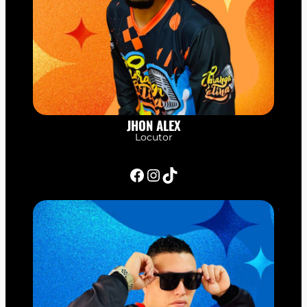
JHON ALEX
Locutor
Facebook
Instagram
TikTok