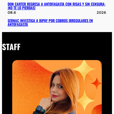
DON CARTER REGRESA A ANTOFAGASTA CON RISAS Y SIN CENSURA:
¡NO TE LO PIERDAS!
08.6
2026
SERNAC INVESTIGA A BIPAY POR COBROS IRREGULARES EN
ANTOFAGASTA
STAFF