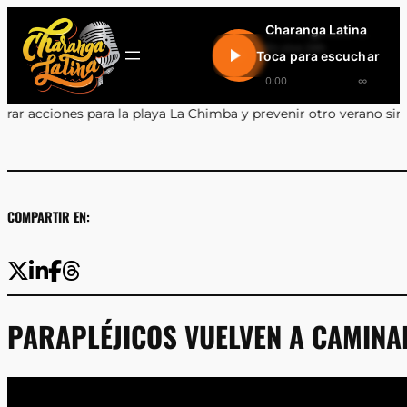
Saltar
Charanga Latina
al
En vivo 24h
Toca para escuchar
contenido
0:00
∞
ba y prevenir otro verano sin salvavidas
•
Encuentro y Aprendizaj
COMPARTIR EN:
PARAPLÉJICOS VUELVEN A CAMINAR