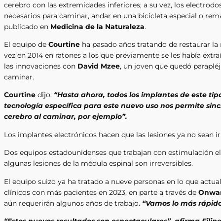
cerebro con las extremidades inferiores; a su vez, los electro
necesarios para caminar, andar en una bicicleta especial o rema
publicado en
Medicina de la Naturaleza
.
El equipo de
Courtine
ha pasado años tratando de restaurar la
vez en 2014 en ratones a los que previamente se les había ext
las innovaciones con
David Mzee
, un joven que quedó parapléj
caminar.
Courtine
dijo:
“Hasta ahora, todos los implantes de este tip
tecnología específica para este nuevo uso nos permite sin
cerebro al caminar, por ejemplo”.
Los implantes electrónicos hacen que las lesiones ya no sean ir
Dos equipos estadounidenses que trabajan con estimulación elé
algunas lesiones de la médula espinal son irreversibles.
El equipo suizo ya ha tratado a nueve personas en lo que actu
clínicos con más pacientes en 2023, en parte a través de
Onwar
aún requerirán algunos años de trabajo.
“Vamos lo más rápid
“Estos nuevos resultados son espectaculares”, afirma Filipe