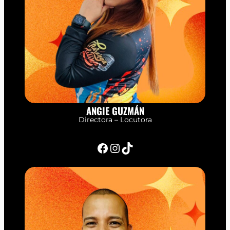
ANGIE GUZMÁN
Directora – Locutora
Facebook
Instagram
TikTok