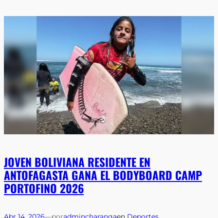
JOVEN BOLIVIANA RESIDENTE EN
ANTOFAGASTA GANA EL BODYBOARD CAMP
PORTOFINO 2026
Abr 14, 2026
—
por
admincharanga
en
Deportes