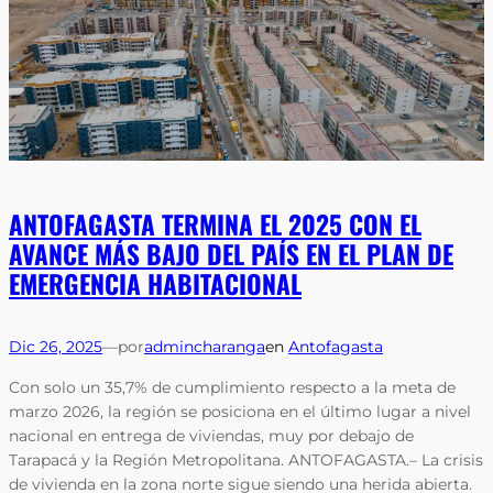
ANTOFAGASTA TERMINA EL 2025 CON EL
AVANCE MÁS BAJO DEL PAÍS EN EL PLAN DE
EMERGENCIA HABITACIONAL
Dic 26, 2025
—
por
admincharanga
en
Antofagasta
Con solo un 35,7% de cumplimiento respecto a la meta de
marzo 2026, la región se posiciona en el último lugar a nivel
nacional en entrega de viviendas, muy por debajo de
Tarapacá y la Región Metropolitana. ANTOFAGASTA.– La crisis
de vivienda en la zona norte sigue siendo una herida abierta.