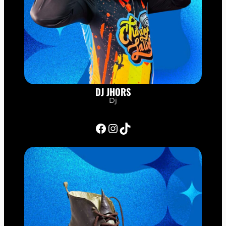
DJ JHORS
Dj
Facebook
Instagram
TikTok