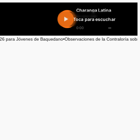
Charanga Latina
En vivo 24h
Toca para escuchar
0:00
∞
enes de Baquedano
•
Observaciones de la Contraloría sobre Contratacion