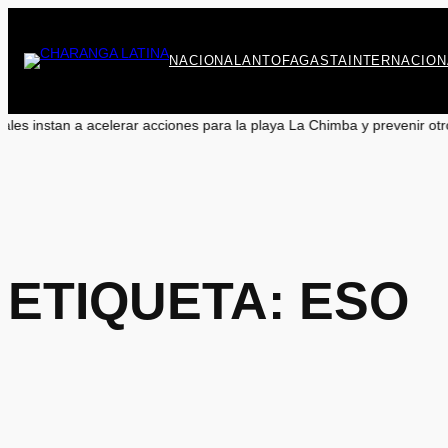
Saltar
al
contenido
NACIONAL
ANTOFAGASTA
INTERNACION
 acelerar acciones para la playa La Chimba y prevenir otro verano sin 
ETIQUETA:
ESO