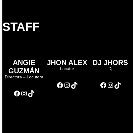
STAFF
ANGIE
JHON ALEX
DJ JHORS
Locutor
Dj
GUZMÁN
Directora – Locutora
Facebook
Instagram
TikTok
Facebook
Instagram
TikTok
Facebook
Instagram
TikTok