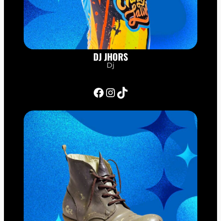
DJ JHORS
Dj
Facebook
Instagram
TikTok