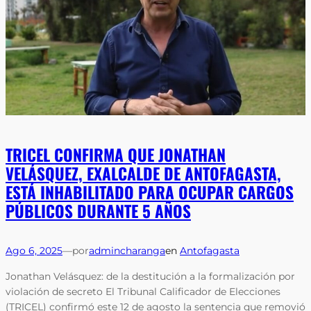
TRICEL CONFIRMA QUE JONATHAN
VELÁSQUEZ, EXALCALDE DE ANTOFAGASTA,
ESTÁ INHABILITADO PARA OCUPAR CARGOS
PÚBLICOS DURANTE 5 AÑOS
Ago 6, 2025
—
por
admincharanga
en
Antofagasta
Jonathan Velásquez: de la destitución a la formalización por
violación de secreto El Tribunal Calificador de Elecciones
(TRICEL) confirmó este 12 de agosto la sentencia que removió