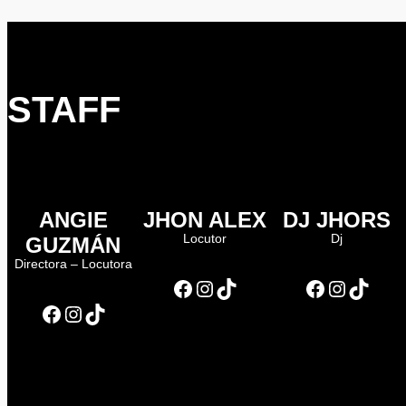
STAFF
ANGIE
JHON ALEX
DJ JHORS
Locutor
Dj
GUZMÁN
Directora – Locutora
Facebook
Instagram
TikTok
Facebook
Instagram
TikTok
Facebook
Instagram
TikTok