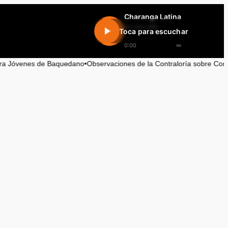
Charanga Latina
En vivo 24h
Toca para escuchar
0:00
∞
 Baquedano
•
Observaciones de la Contraloría sobre Contrataciones en el