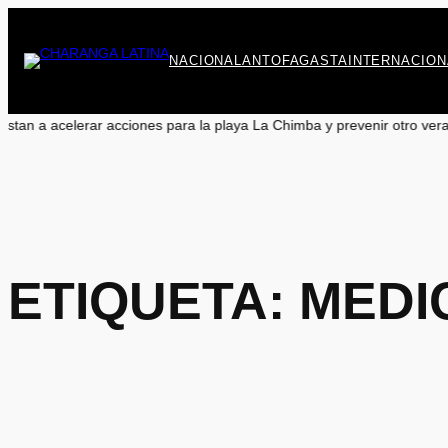
Saltar
al
contenido
NACIONAL
ANTOFAGASTA
INTERNACION
r acciones para la playa La Chimba y prevenir otro verano sin salvavid
ETIQUETA:
MEDI