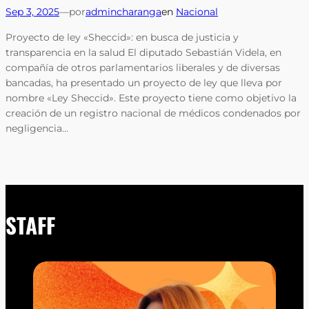
Sep 3, 2025
—
por
admincharanga
en
Nacional
Proyecto de ley «Sheccid»: en busca de justicia y
transparencia en la salud El diputado Sebastián Videla, en
compañía de otros parlamentarios liberales y de diversas
bancadas, ha presentado un proyecto de ley que lleva por
nombre «Ley Sheccid». Este proyecto tiene como objetivo la
creación de un registro nacional de médicos condenados por
negligencia…
STAFF