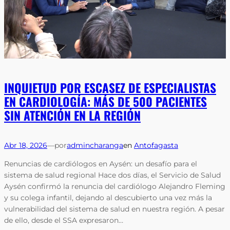
INQUIETUD POR ESCASEZ DE ESPECIALISTAS
EN CARDIOLOGÍA: MÁS DE 500 PACIENTES
SIN ATENCIÓN EN LA REGIÓN
Abr 18, 2026
—
por
admincharanga
en
Antofagasta
Renuncias de cardiólogos en Aysén: un desafío para el
sistema de salud regional Hace dos días, el Servicio de Salud
Aysén confirmó la renuncia del cardiólogo Alejandro Fleming
y su colega infantil, dejando al descubierto una vez más la
vulnerabilidad del sistema de salud en nuestra región. A pesar
de ello, desde el SSA expresaron…