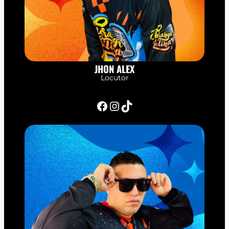
JHON ALEX
Locutor
Facebook
Instagram
TikTok