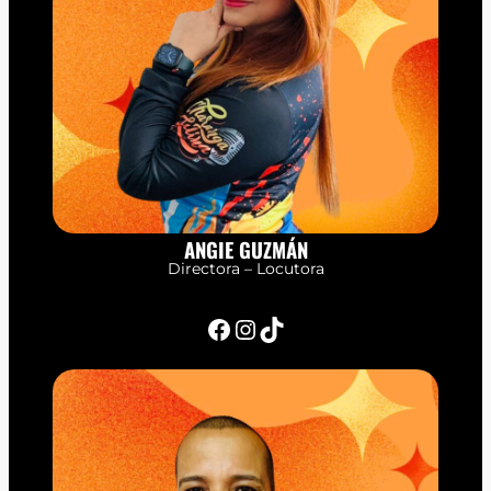
ANGIE GUZMÁN
Directora – Locutora
Facebook
Instagram
TikTok