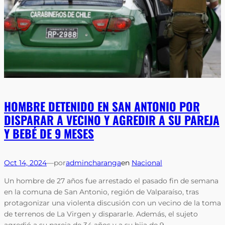
HOMBRE DETENIDO EN SAN ANTONIO POR
DISPARAR A VECINO Y AGREDIR A SU PAREJA
Y BEBÉ DE 9 MESES
Oct 14, 2024
—
por
admincharanga
en
Nacional
Un hombre de 27 años fue arrestado el pasado fin de semana
en la comuna de San Antonio, región de Valparaíso, tras
protagonizar una violenta discusión con un vecino de la toma
de terrenos de La Virgen y dispararle. Además, el sujeto