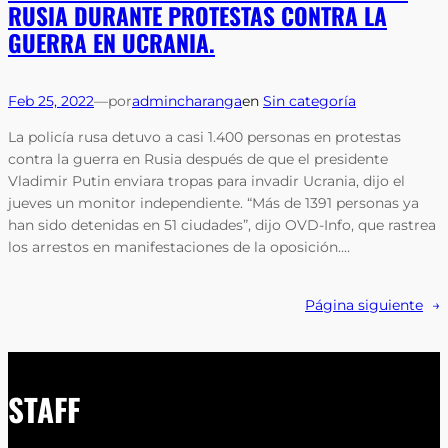
RUSIA DURANTE PROTESTAS CONTRA LA
GUERRA EN UCRANIA.
Feb 25, 2022
—
por
admincharanga
en
Sin categoría
La policía rusa detuvo a casi 1.400 personas en protestas
contra la guerra en Rusia después de que el presidente
Vladimir Putin enviara tropas para invadir Ucrania, dijo el
jueves un monitor independiente. “Más de 1391 personas ya
han sido detenidas en 51 ciudades”, dijo OVD-Info, que rastrea
los arrestos en manifestaciones de la oposición.…
Página siguiente
→
STAFF