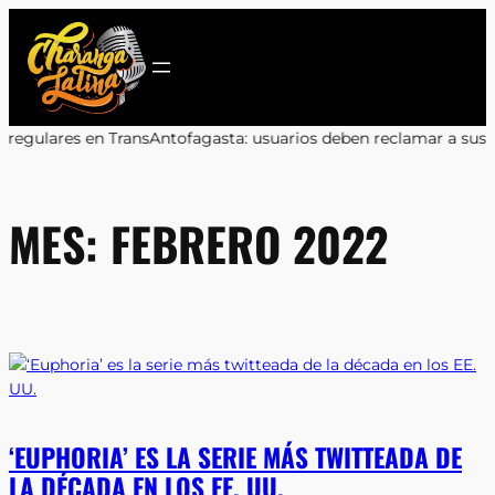
Saltar
al
contenido
fagasta: usuarios deben reclamar a sus bancos
•
Marcos Celedón: 
MES:
FEBRERO 2022
‘EUPHORIA’ ES LA SERIE MÁS TWITTEADA DE
LA DÉCADA EN LOS EE. UU.