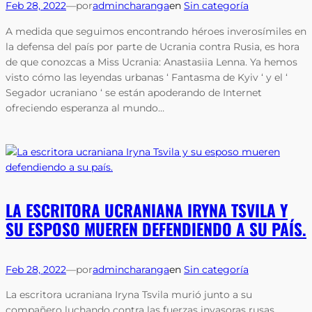
Feb 28, 2022
—
por
admincharanga
en
Sin categoría
A medida que seguimos encontrando héroes inverosímiles en
la defensa del país por parte de Ucrania contra Rusia, es hora
de que conozcas a Miss Ucrania: Anastasiia Lenna. Ya hemos
visto cómo las leyendas urbanas ‘ Fantasma de Kyiv ‘ y el ‘
Segador ucraniano ‘ se están apoderando de Internet
ofreciendo esperanza al mundo…
LA ESCRITORA UCRANIANA IRYNA TSVILA Y
SU ESPOSO MUEREN DEFENDIENDO A SU PAÍS.
Feb 28, 2022
—
por
admincharanga
en
Sin categoría
La escritora ucraniana Iryna Tsvila murió junto a su
compañero luchando contra las fuerzas invasoras rusas