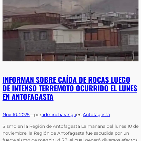
INFORMAN SOBRE CAÍDA DE ROCAS LUEGO
DE INTENSO TERREMOTO OCURRIDO EL LUNES
EN ANTOFAGASTA
Nov 10, 2025
—
por
admincharanga
en
Antofagasta
Sismo en la Región de Antofagasta La mañana del lunes 10 de
noviembre, la Región de Antofagasta fue sacudida por un
fuerte sismo de magnitud 5.3, el cual generó diversos efectos