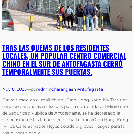
TRAS LAS QUEJAS DE LOS RESIDENTES
LOCALES, UN POPULAR CENTRO COMERCIAL
CHINO EN EL SUR DE ANTOFAGASTA CERRÓ
TEMPORALMENTE SUS PUERTAS.
Nov 8, 2025
—
por
admincharanga
en
Antofagasta
Grave riesgo en el mall chino «Gran Hong Kong IV» Tras una
serie de denuncias realizadas por la comunidad al Ministerio
de Seguridad Pública de Antofagasta, se ha decretado la
suspensión de las labores en el mall chino «Gran Hong Kong
IV» de Calle Salvador Reyes debido a graves riesgos para la
salud, seguridad y…