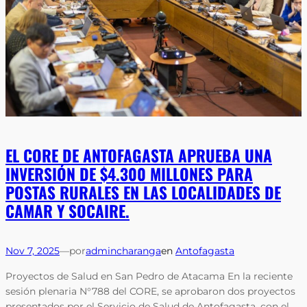
EL CORE DE ANTOFAGASTA APRUEBA UNA
INVERSIÓN DE $4.300 MILLONES PARA
POSTAS RURALES EN LAS LOCALIDADES DE
CAMAR Y SOCAIRE.
Nov 7, 2025
—
por
admincharanga
en
Antofagasta
Proyectos de Salud en San Pedro de Atacama En la reciente
sesión plenaria N°788 del CORE, se aprobaron dos proyectos
presentados por el Servicio de Salud de Antofagasta, con el