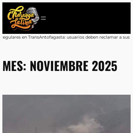
Saltar
al
contenido
mar a sus bancos
•
Marcos Celedón: «Antofagasta merece eventos cu
MES:
NOVIEMBRE 2025