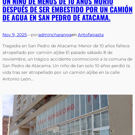
UN NIÑO DE MENOS DE 10 AÑOS MURIÓ
DESPUÉS DE SER EMBESTIDO POR UN CAMIÓN
DE AGUA EN SAN PEDRO DE ATACAMA.
Nov 9, 2025
—
por
admincharanga
en
Antofagasta
Tragedia en San Pedro de Atacama: Menor de 10 años fallece
atropellado por camión aljibe El pasado sábado 8 de
noviembre, un trágico accidente conmocionó a la comuna de
San Pedro de Atacama. Un niño de tan solo 10 años perdió la
vida tras ser atropellado por un camión aljibe en la calle
Antonio León…