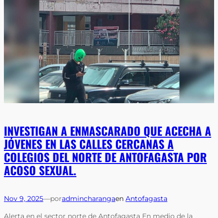
INVESTIGAN A ENMASCARADO QUE ACECHA A
JÓVENES EN LAS CALLES CERCANAS A
COLEGIOS DEL NORTE DE ANTOFAGASTA POR
ACOSO SEXUAL.
Nov 9, 2025
—
por
admincharanga
en
Antofagasta
Alerta en el sector norte de Antofagasta En medio de la