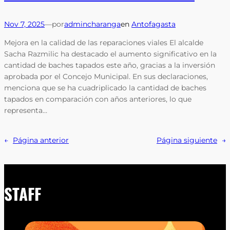
Nov 7, 2025
—
por
admincharanga
en
Antofagasta
Mejora en la calidad de las reparaciones viales El alcalde
Sacha Razmilic ha destacado el aumento significativo en la
cantidad de baches tapados este año, gracias a la inversión
aprobada por el Concejo Municipal. En sus declaraciones,
menciona que se ha cuadriplicado la cantidad de baches
tapados en comparación con años anteriores, lo que
representa…
←
Página anterior
Página siguiente
→
STAFF