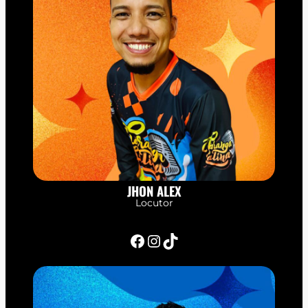
JHON ALEX
Locutor
Facebook
Instagram
TikTok