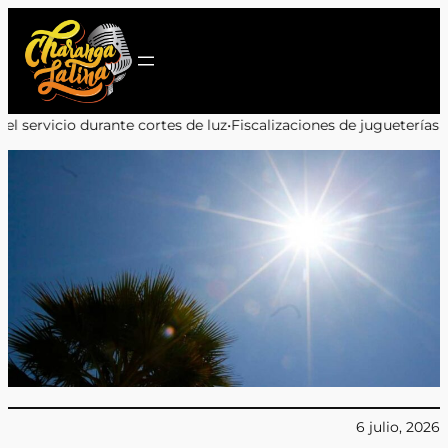
Saltar
al
contenido
ortes de luz
•
Fiscalizaciones de jugueterías en Antofagasta: 9 de 
6 julio, 2026