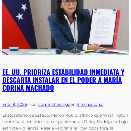
EE. UU. PRIORIZA ESTABILIDAD INMEDIATA Y
DESCARTA INSTALAR EN EL PODER A MARÍA
CORINA MACHADO
Ene 19, 2026
—
por
admincharanga
en
Internacional
El secretario de Estado, Marco Rubio, afirmó que Washington
coordinará acciones con el gobierno de Delcy Rodríguez bajo
estricta vigilancia. Pese a valorar a la líder opositora, la