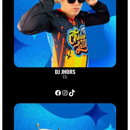
DJ JHORS
Dj
Facebook
Instagram
TikTok