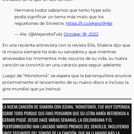
Hermana todos sabíamos que tanto hype sólo
podía significar un tema más malo que los
reguetones de Silvestre.
https://t.co/xKeisr9Hbr
— Ale. (@AlejandraTuk)
October 18, 2022
En una reciente entrevista con la revista Elle, Shakira dijo que
la música siempre ha sido su salvadora y que mientras
atravesaba los momentos más oscuros de su vida, su nueva
canción se convirtió en una catarsis para seguir adelante.
Luego de “Monotonía”, se espera que la barranquillera anuncie
próximamente el lanzamiento de su nuevo disco e incluso la
gira mundial que ya insinuó.
LA NUEVA CANCIÓN DE SHAKIRA CON OZUNA, ‘MONOTONÍA’, FUE MUY ESPERADA,
SOBRE TODO PORQUE SUS FANS PENSARON QUE SU LETRA HARÍA REFERENCIA A
GERARD PIQUÉ. DESDE HACE VARIAS SEMANAS, LA COLOMBIANA Y EL
PUERTORRIQUEÑO HAN LANZADO VARIOS PROMOS DEL SENCILLO, INCLUYENDO
UNOS SEGUNDOS DEL SONIDO DE LA CANCIÓN, QUE HA LLAMADO MÁS LA