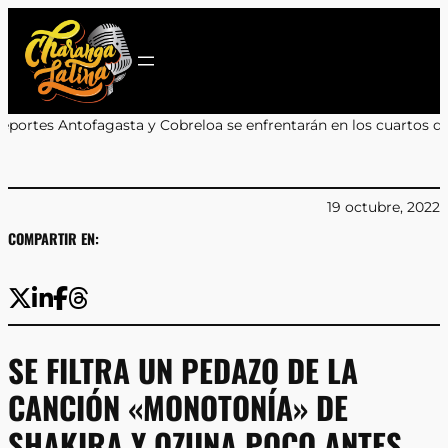
Saltar
al
contenido
y Cobreloa se enfrentarán en los cuartos de final
•
Camilo Kong ab
19 octubre, 2022
COMPARTIR EN:
SE FILTRA UN PEDAZO DE LA
CANCIÓN «MONOTONÍA» DE
SHAKIRA Y OZUNA POCO ANTES