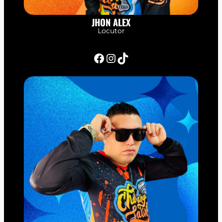
JHON ALEX
Locutor
Facebook
Instagram
TikTok