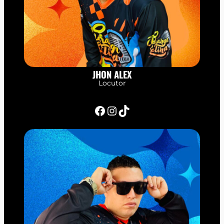
JHON ALEX
Locutor
Facebook
Instagram
TikTok