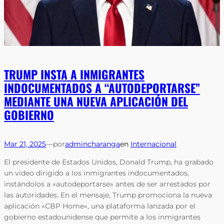
TRUMP INSTA A INMIGRANTES
INDOCUMENTADOS A “AUTODEPORTARSE”
MEDIANTE UNA NUEVA APLICACIÓN DEL
GOBIERNO
Mar 21, 2025
—
por
admincharanga
en
Internacional
El presidente de Estados Unidos, Donald Trump, ha grabado
un video dirigido a los inmigrantes indocumentados,
instándolos a «autodeportarse» antes de ser arrestados por
las autoridades. En el mensaje, Trump promociona la nueva
aplicación «CBP Home», una plataforma lanzada por el
gobierno estadounidense que permite a los inmigrantes