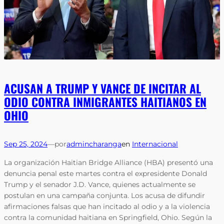
ACUSAN A TRUMP Y VANCE DE INCITAR AL
ODIO CONTRA INMIGRANTES HAITIANOS EN
OHIO
Sep 25, 2024
—
por
admincharanga
en
Internacional
La organización Haitian Bridge Alliance (HBA) presentó una
denuncia penal este martes contra el expresidente Donald
Trump y el senador J.D. Vance, quienes actualmente se
postulan en una campaña conjunta. Los acusa de difundir
afirmaciones falsas que han incitado al odio y a la violencia
contra la comunidad haitiana en Springfield, Ohio. Según la