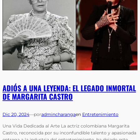
ADIÓS A UNA LEYENDA: EL LEGADO INMORTAL
DE MARGARITA CASTRO
Dic 20, 2024
—
por
admincharanga
en
Entretenimiento
Una Vida Dedicada al Arte La actriz colombiana Margarita
Castro, reconocida por su inconfundible talento y apasionada
entrega a la industria del entretenimiento, ha dejado este