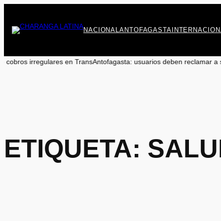
Saltar
al
contenido
NACIONAL
ANTOFAGASTA
INTERNACION
ransAntofagasta: usuarios deben reclamar a sus bancos
•
Marcos Celedón:
ETIQUETA:
SALU