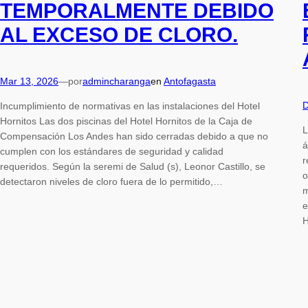
TEMPORALMENTE DEBIDO
AL EXCESO DE CLORO.
Mar 13, 2026
—
por
admincharanga
en
Antofagasta
D
Incumplimiento de normativas en las instalaciones del Hotel
Hornitos Las dos piscinas del Hotel Hornitos de la Caja de
L
Compensación Los Andes han sido cerradas debido a que no
á
cumplen con los estándares de seguridad y calidad
r
requeridos. Según la seremi de Salud (s), Leonor Castillo, se
o
detectaron niveles de cloro fuera de lo permitido,…
m
e
H