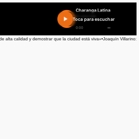
Charanga Latina
En vivo 24h
Toca para escuchar
0:00
∞
que la ciudad está viva»
•
Joaquín Villarino: La visión optimista de Anto