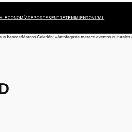
AL
ECONOMÍA
DEPORTES
ENTRETENIMIENTO
VIRAL
 «Antofagasta merece eventos culturales de alta calidad y demostrar 
D