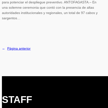
para potenciar el despliegue preventivo. ANTOFAGASTA.– En
una solemne ceremonia que contó con la presencia de altas
autoridades institucionales y regionales, un total de 97 cabos y
sargentos…
←
Página anterior
STAFF