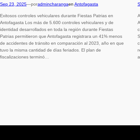
Sep 23, 2025
—
por
admincharanga
en
Antofagasta
S
Exitosos controles vehiculares durante Fiestas Patrias en
A
Antofagasta Los más de 5.600 controles vehiculares y de
A
identidad desarrollados en toda la región durante Fiestas
c
Patrias permitieron que Antofagasta registrara un 41% menos
S
de accidentes de tránsito en comparación al 2023, año en que
c
tuvo la misma cantidad de días feriados. El plan de
r
fiscalizaciones terminó…
a