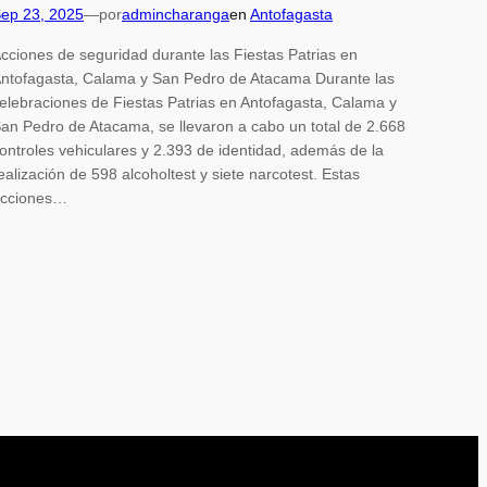
ep 23, 2025
—
por
admincharanga
en
Antofagasta
cciones de seguridad durante las Fiestas Patrias en
ntofagasta, Calama y San Pedro de Atacama Durante las
elebraciones de Fiestas Patrias en Antofagasta, Calama y
an Pedro de Atacama, se llevaron a cabo un total de 2.668
ontroles vehiculares y 2.393 de identidad, además de la
ealización de 598 alcoholtest y siete narcotest. Estas
cciones…