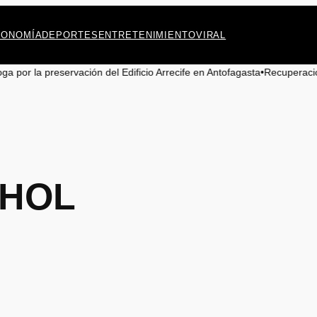
CONOMÍA
DEPORTES
ENTRETENIMIENTO
VIRAL
del Edificio Arrecife en Antofagasta
•
Recuperación de camioneta robada 
HOL