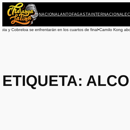
Saltar
al
NACIONAL
ANTOFAGASTA
INTERNACIONAL
E
contenido
entarán en los cuartos de final
•
Camilo Kong aboga por la preservación 
ETIQUETA:
ALCO