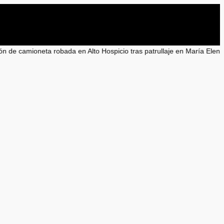
en Alto Hospicio tras patrullaje en María Elena
•
Seremi advierte sobr