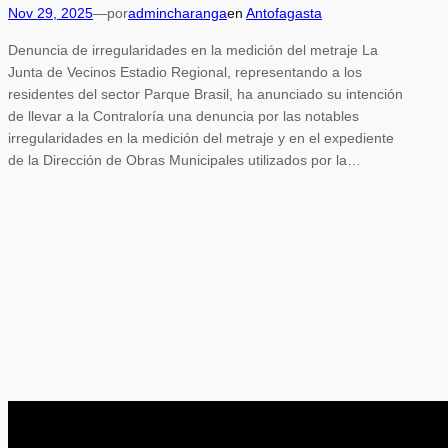
Nov 29, 2025
—
por
admincharanga
en
Antofagasta
Denuncia de irregularidades en la medición del metraje La
Junta de Vecinos Estadio Regional, representando a los
residentes del sector Parque Brasil, ha anunciado su intención
de llevar a la Contraloría una denuncia por las notables
irregularidades en la medición del metraje y en el expediente
de la Dirección de Obras Municipales utilizados por la…