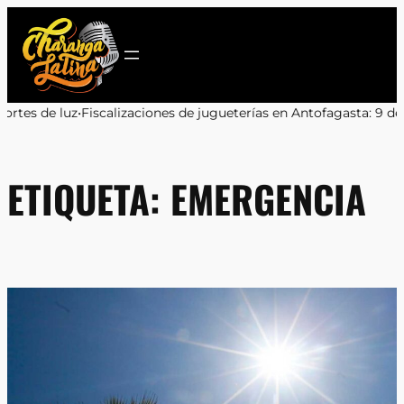
Saltar
al
contenido
 Antofagasta: 9 de 11 locales sancionados por irregularidades
•
Don
ETIQUETA:
EMERGENCIA