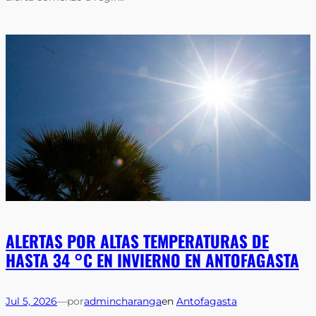
ALERTAS POR ALTAS TEMPERATURAS DE
HASTA 34 °C EN INVIERNO EN ANTOFAGASTA
Jul 5, 2026
—
por
admincharanga
en
Antofagasta