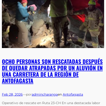
OCHO PERSONAS SON RESCATADAS DESPUÉS
DE QUEDAR ATRAPADAS POR UN ALUVIÓN EN
UNA CARRETERA DE LA REGIÓN DE
ANTOFAGASTA
Feb 28, 2026
—
por
admincharanga
en
Antofagasta
Operativo de rescate en Ruta 23-CH En una destacada labor