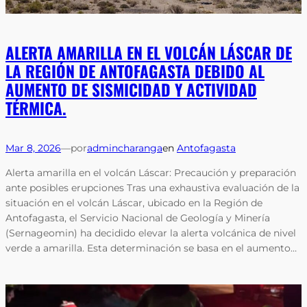
ALERTA AMARILLA EN EL VOLCÁN LÁSCAR DE
LA REGIÓN DE ANTOFAGASTA DEBIDO AL
AUMENTO DE SISMICIDAD Y ACTIVIDAD
TÉRMICA.
Mar 8, 2026
—
por
admincharanga
en
Antofagasta
Alerta amarilla en el volcán Láscar: Precaución y preparación
ante posibles erupciones Tras una exhaustiva evaluación de la
situación en el volcán Láscar, ubicado en la Región de
Antofagasta, el Servicio Nacional de Geología y Minería
(Sernageomin) ha decidido elevar la alerta volcánica de nivel
verde a amarilla. Esta determinación se basa en el aumento…