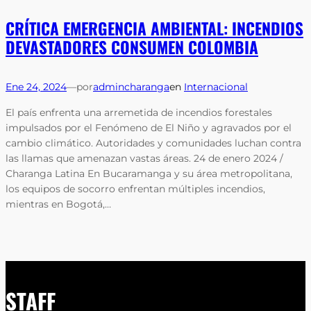
CRÍTICA EMERGENCIA AMBIENTAL: INCENDIOS
DEVASTADORES CONSUMEN COLOMBIA
Ene 24, 2024
—
por
admincharanga
en
Internacional
El país enfrenta una arremetida de incendios forestales
impulsados por el Fenómeno de El Niño y agravados por el
cambio climático. Autoridades y comunidades luchan contra
las llamas que amenazan vastas áreas. 24 de enero 2024 /
Charanga Latina En Bucaramanga y su área metropolitana,
los equipos de socorro enfrentan múltiples incendios,
mientras en Bogotá,…
STAFF