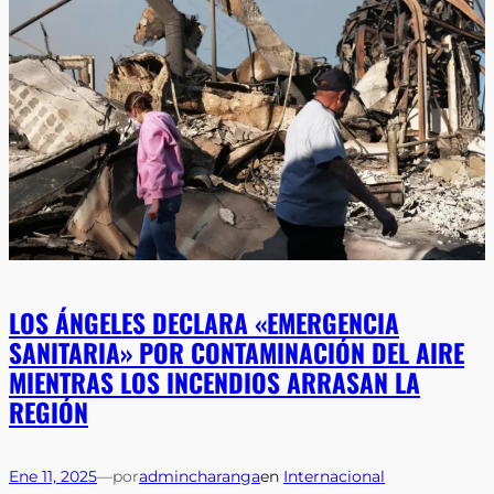
LOS ÁNGELES DECLARA «EMERGENCIA
SANITARIA» POR CONTAMINACIÓN DEL AIRE
MIENTRAS LOS INCENDIOS ARRASAN LA
REGIÓN
Ene 11, 2025
—
por
admincharanga
en
Internacional