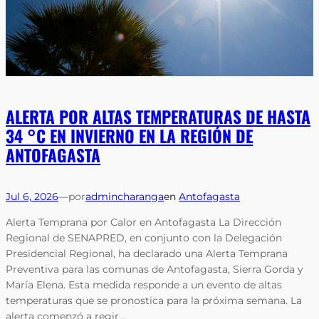
ALERTA POR ALTAS TEMPERATURAS DE HASTA
34 °C EN INVIERNO EN LA REGIÓN DE
ANTOFAGASTA
Jul 6, 2026
—
por
admincharanga
en
Antofagasta
Alerta Temprana por Calor en Antofagasta La Dirección
Regional de SENAPRED, en conjunto con la Delegación
Presidencial Regional, ha declarado una Alerta Temprana
Preventiva para las comunas de Antofagasta, Sierra Gorda y
María Elena. Esta medida responde a un evento de altas
temperaturas que se pronostica para la próxima semana. La
alerta comenzó a regir…