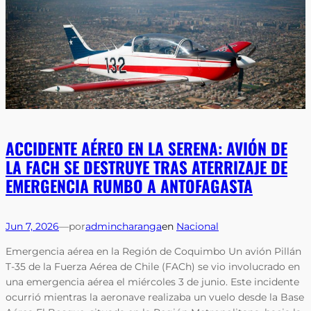
ACCIDENTE AÉREO EN LA SERENA: AVIÓN DE
LA FACH SE DESTRUYE TRAS ATERRIZAJE DE
EMERGENCIA RUMBO A ANTOFAGASTA
Jun 7, 2026
—
por
admincharanga
en
Nacional
Emergencia aérea en la Región de Coquimbo Un avión Pillán
T-35 de la Fuerza Aérea de Chile (FACh) se vio involucrado en
una emergencia aérea el miércoles 3 de junio. Este incidente
ocurrió mientras la aeronave realizaba un vuelo desde la Base