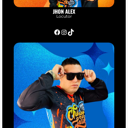
JHON ALEX
Locutor
Facebook
Instagram
TikTok