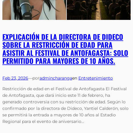
EXPLICACIÓN DE LA DIRECTORA DE DIDECO
SOBRE LA RESTRICCIÓN DE EDAD PARA
ASISTIR AL FESTIVAL DE ANTOFAGASTA: SOLO
PERMITIDO PARA MAYORES DE 10 AÑOS.
Feb 23, 2026
—
por
admincharanga
en
Entretenimiento
Restricción de edad en el Festival de Antofagasta El Festival
de Antofagasta, que dará inicio este 11 de febrero, ha
generado controversia con su restricción de edad. Según lo
confirmado por la directora de Dideco, Yantiel Calderón, solo
se permitirá la entrada a mayores de 10 años al Estadio
Regional para el evento de aniversario…