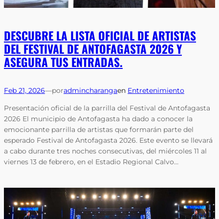
DESCUBRE LA LISTA OFICIAL DE ARTISTAS
DEL FESTIVAL DE ANTOFAGASTA 2026 Y
ASEGURA TUS ENTRADAS.
Feb 21, 2026
—
por
admincharanga
en
Entretenimiento
Presentación oficial de la parrilla del Festival de Antofagasta
2026 El municipio de Antofagasta ha dado a conocer la
emocionante parrilla de artistas que formarán parte del
esperado Festival de Antofagasta 2026. Este evento se llevará
a cabo durante tres noches consecutivas, del miércoles 11 al
viernes 13 de febrero, en el Estadio Regional Calvo…