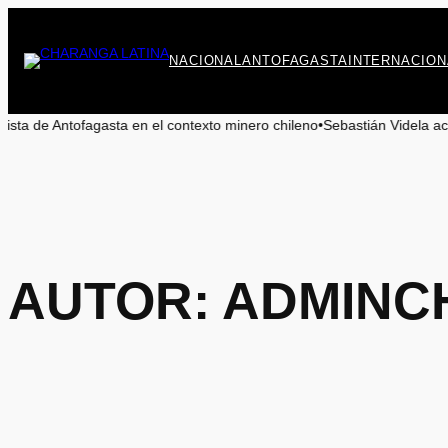
Saltar
al
contenido
NACIONAL
ANTOFAGASTA
INTERNACION
el contexto minero chileno
•
Sebastián Videla aclara que propuesta bolivi
AUTOR:
ADMINC