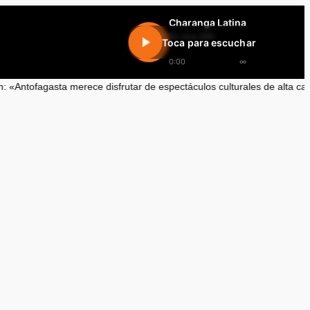
Charanga Latina
En vivo 24h
Toca para escuchar
0:00
∞
frutar de espectáculos culturales de alta calidad»
•
Optimismo por el F