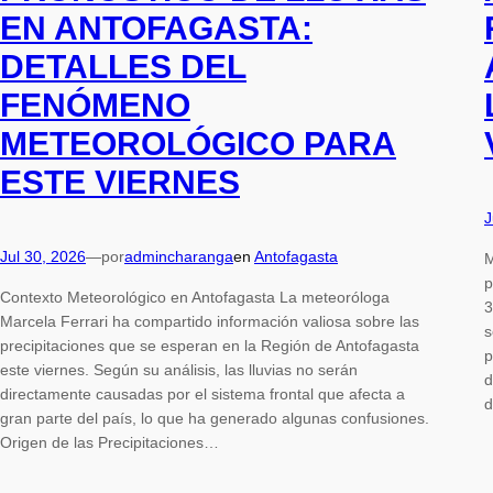
EN ANTOFAGASTA:
DETALLES DEL
FENÓMENO
METEOROLÓGICO PARA
ESTE VIERNES
J
Jul 30, 2026
—
por
admincharanga
en
Antofagasta
M
p
Contexto Meteorológico en Antofagasta La meteoróloga
3
Marcela Ferrari ha compartido información valiosa sobre las
s
precipitaciones que se esperan en la Región de Antofagasta
p
este viernes. Según su análisis, las lluvias no serán
d
directamente causadas por el sistema frontal que afecta a
d
gran parte del país, lo que ha generado algunas confusiones.
Origen de las Precipitaciones…