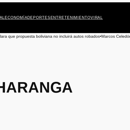
AL
ECONOMÍA
DEPORTES
ENTRETENIMIENTO
VIRAL
ana no incluirá autos robados
•
Marcos Celedón: «Antofagasta merece dis
HARANGA