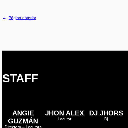
←
Página anterior
STAFF
ANGIE
JHON ALEX
DJ JHORS
Locutor
Dj
GUZMÁN
Directora – Locutora