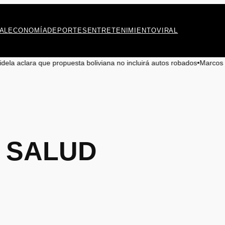
AL
ECONOMÍA
DEPORTES
ENTRETENIMIENTO
VIRAL
que propuesta boliviana no incluirá autos robados
•
Marcos Celedón: «Ant
 SALUD