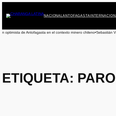
Saltar
al
contenido
NACIONAL
ANTOFAGASTA
INTERNACION
a de Antofagasta en el contexto minero chileno
•
Sebastián Videla aclara 
ETIQUETA:
PARO