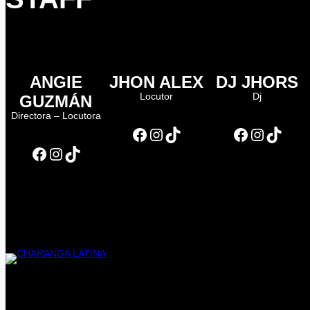
ANGIE
JHON ALEX
DJ JHORS
Locutor
Dj
GUZMÁN
Directora – Locutora
Facebook
Instagram
TikTok
Facebook
Instagram
TikTok
Facebook
Instagram
TikTok